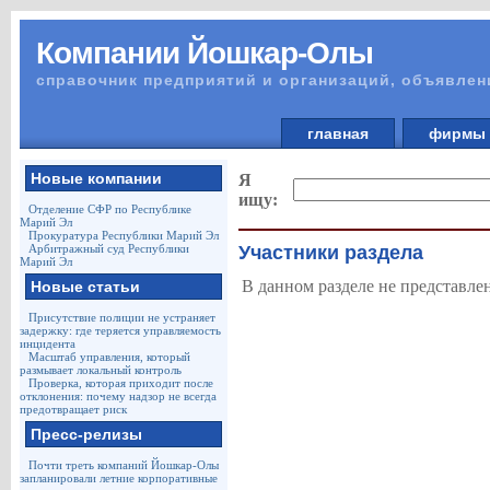
Компании Йошкар-Олы
справочник предприятий и организаций, объявлен
главная
фирм
Новые компании
Я
ищу:
Отделение СФР по Республике
Марий Эл
Прокуратура Республики Марий Эл
Арбитражный суд Республики
Участники раздела
Марий Эл
В данном разделе не представле
Новые статьи
Присутствие полиции не устраняет
задержку: где теряется управляемость
инцидента
Масштаб управления, который
размывает локальный контроль
Проверка, которая приходит после
отклонения: почему надзор не всегда
предотвращает риск
Пресс-релизы
Почти треть компаний Йошкар-Олы
запланировали летние корпоративные