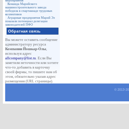
мероприятия
Команда Марийского
машиностроительного завода
победила в спартакиаде трудовых
коллективов
Аграрные предприятия Марий Эл
показали потенциал делегации
законодателей ПФО
Обратная связь
Вы можете оставить сообщение
администратору ресурса
Компании Йошкар-Олы
,
используя адрес
allcompany@list.ru
. Если Вы
заметили неточности или хотите
что-то добавить в карточку
своей фирмы, то пишите нам об
этом, обязательно указав адрес
размещения (URL страницы).
© 2013-
2